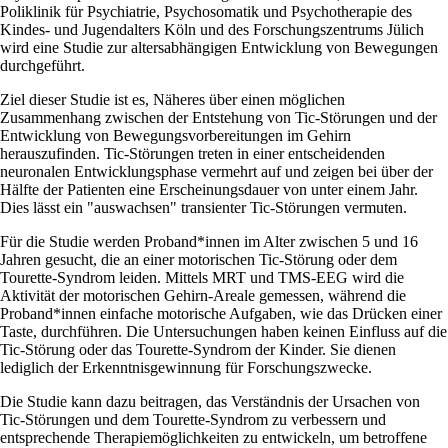
Poliklinik für Psychiatrie, Psychosomatik und Psychotherapie des
Kindes- und Jugendalters Köln und des Forschungszentrums Jülich
wird eine Studie zur altersabhängigen Entwicklung von Bewegungen
durchgeführt.
Ziel dieser Studie ist es, Näheres über einen möglichen
Zusammenhang zwischen der Entstehung von Tic-Störungen und der
Entwicklung von Bewegungsvorbereitungen im Gehirn
herauszufinden. Tic-Störungen treten in einer entscheidenden
neuronalen Entwicklungsphase vermehrt auf und zeigen bei über der
Hälfte der Patienten eine Erscheinungsdauer von unter einem Jahr.
Dies lässt ein "auswachsen" transienter Tic-Störungen vermuten.
Für die Studie werden Proband*innen im Alter zwischen 5 und 16
Jahren gesucht, die an einer motorischen Tic-Störung oder dem
Tourette-Syndrom leiden. Mittels MRT und TMS-EEG wird die
Aktivität der motorischen Gehirn-Areale gemessen, während die
Proband*innen einfache motorische Aufgaben, wie das Drücken einer
Taste, durchführen. Die Untersuchungen haben keinen Einfluss auf die
Tic-Störung oder das Tourette-Syndrom der Kinder. Sie dienen
lediglich der Erkenntnisgewinnung für Forschungszwecke.
Die Studie kann dazu beitragen, das Verständnis der Ursachen von
Tic-Störungen und dem Tourette-Syndrom zu verbessern und
entsprechende Therapiemöglichkeiten zu entwickeln, um betroffene