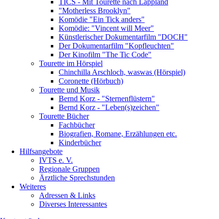
TICS - Mit Tourette nach Lappland
"Motherless Brooklyn"
Komödie "Ein Tick anders"
Komödie: "Vincent will Meer"
Künstlerischer Dokumentarfilm "DOCH"
Der Dokumentarfilm "Kopfleuchten"
Der Kinofilm "The Tic Code"
Tourette im Hörspiel
Chinchilla Arschloch, waswas (Hörspiel)
Coronette (Hörbuch)
Tourette und Musik
Bernd Korz - "Sternenflüstern"
Bernd Korz - "Leben(s)zeichen"
Tourette Bücher
Fachbücher
Biografien, Romane, Erzählungen etc.
Kinderbücher
Hilfsangebote
IVTS e. V.
Regionale Gruppen
Ärztliche Sprechstunden
Weiteres
Adressen & Links
Diverses Interessantes