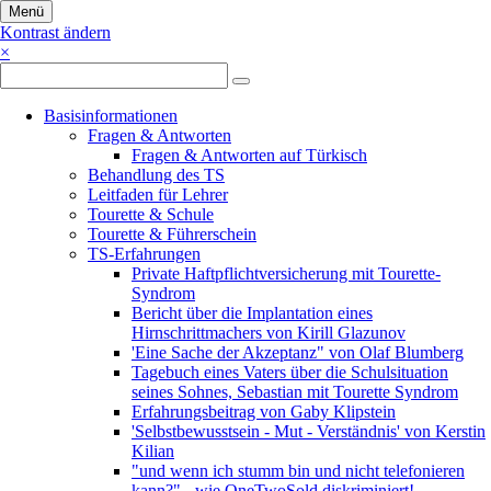
Menü
Kontrast ändern
×
Navigation
Basisinformationen
überspringen
Fragen & Antworten
Fragen & Antworten auf Türkisch
Behandlung des TS
Leitfaden für Lehrer
Tourette & Schule
Tourette & Führerschein
TS-Erfahrungen
Private Haftpflichtversicherung mit Tourette-
Syndrom
Bericht über die Implantation eines
Hirnschrittmachers von Kirill Glazunov
'Eine Sache der Akzeptanz" von Olaf Blumberg
Tagebuch eines Vaters über die Schulsituation
seines Sohnes, Sebastian mit Tourette Syndrom
Erfahrungsbeitrag von Gaby Klipstein
'Selbstbewusstsein - Mut - Verständnis' von Kerstin
Kilian
"und wenn ich stumm bin und nicht telefonieren
kann?" - wie OneTwoSold diskriminiert!