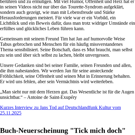
berühren und zu ermutigen. Mit viel Humor, Offenheit und Herz hat er
in seinen Videos nicht nur über das Tourette-Syndrom aufgeklärt,
sondern auch gezeigt, wie man mit Lebensfreude und Stärke
Herausforderungen meistert. Für viele war er ein Vorbild, ein
Lichtblick und ein Beweis dafür, dass man trotz widriger Umstände ein
erfülltes und glückliches Leben führen kann.
Gemeinsam mit seinem Freund Tim hat Jan auf humorvolle Weise
Tabus gebrochen und Menschen für ein häufig missverstandenes
Thema sensibilisiert. Seine Botschaft, dass es Mut braucht, man selbst
zu sein und über sich selbst zu lachen, bleibt unvergessen.
Unsere Gedanken sind bei seiner Familie, seinen Freunden und allen,
die ihm nahestanden. Wir werden Jan für seine ansteckende
Fröhlichkeit, seine Offenheit und seinen Mut in Erinnerung behalten.
Er wird uns fehlen, aber sein Vermächtnis wird weiterleben.
„Man sieht nur mit dem Herzen gut. Das Wesentliche ist für die Augen
unsichtbar.“ – Antoine de Saint-Exupéry
Kurzes Interview zu Jans Tod auf Deutschlandfunk Kultur vom
25.11.2025
Buch-Neuerscheinung "Tick mich doch"