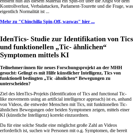
entsteht nun aus diesem Material ein Spin-off über die Angst vor dem
Kontrollverlust, Verbalattacken, Parlament-Tourette und die Frage, was
eigentlich Normalität ist ...
Mehr zu "Chinchilla Spin-Off, waswas" hier ...
IdenTics- Studie zur Identifikation von Tics
und funktionellen „Tic- ähnlichen“
Symptomen mittels KI
Teilnehmer:innen für neues Forschungsprojekt an der MHH
gesucht: Gelingt es mit Hilfe künstlicher Intelligenz, Tics von
funktionell bedingten „Tic -ähnlichen“ Bewegungen zu
unterscheiden?
Ziel des IdenTics-Projekts (Identification of Tics and functional Tic-
like movements using an artificial intelligence approach) ist es, anhand
von Videos, die entweder Menschen mit Tics, mit funktionellen Tic-
ähnlichen Bewegungen oder beiden Symptomen zeigen, mittels einer
KI (künstliche Intelligenz) korrekt einzuordnen.
Da für eine solche Studie eine möglichst große Zahl an Videos
erforderlich ist, suchen wir Personen mit o.g. Symptomen, die bereit