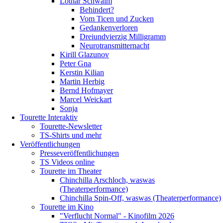
Lothar Schwalm
Behindert?
Vom Ticen und Zucken
Gedankenverloren
Dreiundvierzig Milligramm
Neurotransmitternacht
Kirill Glazunov
Peter Gna
Kerstin Kilian
Martin Herbig
Bernd Hofmayer
Marcel Weickart
Sonja
Tourette Interaktiv
Tourette-Newsletter
TS-Shirts und mehr
Veröffentlichungen
Presseveröffentlichungen
TS Videos online
Tourette im Theater
Chinchilla Arschloch, waswas
(Theaterperformance)
Chinchilla Spin-Off, waswas (Theaterperformance)
Tourette im Kino
"Verflucht Normal" - Kinofilm 2026