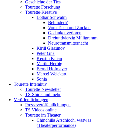
Geschichte der Tics
Tourette Forschung
Tourette-Kreative
Lothar Schwalm
Behindert?
Vom Ticen und Zucken
Gedankenverloren
Dreiundvierzig Milligramm
Neurotransmitternacht
Kirill Glazunov
Peter Gna
Kerstin Kilian
Martin Herbig
Bernd Hofmayer
Marcel Weickart
Sonja
Tourette Interaktiv
Tourette-Newsletter
TS-Shirts und mehr
Veröffentlichungen
Presseveröffentlichungen
TS Videos online
Tourette im Theater
Chinchilla Arschloch, waswas
(Theaterperformance)