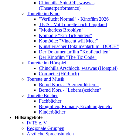
Chinchilla Spin-Off, waswas
(Theaterperformance)
Tourette im Kino
"Verflucht Normal" - Kinofilm 2026
TICS - Mit Tourette nach Lappland
"Motherless Brooklyn"
Komödie "Ein Tick anders"
Komödie: "Vincent will Meer"
Künstlerischer Dokumentarfilm "DOCH"
Der Dokumentarfilm "Kopfleuchten"
Der Kinofilm "The Tic Code"
Tourette im Hörspiel
Chinchilla Arschloch, waswas (Hörspiel)
Coronette (Hörbuch)
Tourette und Musik
Bernd Korz - "Sternenflüstern"
Bernd Korz - "Leben(s)zeichen"
Tourette Bücher
Fachbücher
Biografien, Romane, Erzählungen etc.
Kinderbücher
Hilfsangebote
IVTS e. V.
Regionale Gruppen
Ärztliche Sprechstunden