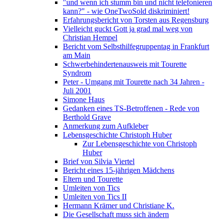
"und wenn ich stumm bin und nicht telefonieren
kann?" - wie OneTwoSold diskriminiert!
Erfahrungsbericht von Torsten aus Regensburg
Vielleicht guckt Gott ja grad mal weg von
Christian Hempel
Bericht vom Selbsthilfegruppentag in Frankfurt
am Main
Schwerbehindertenausweis mit Tourette
Syndrom
Peter - Umgang mit Tourette nach 34 Jahren -
Juli 2001
Simone Haus
Gedanken eines TS-Betroffenen - Rede von
Berthold Grave
Anmerkung zum Aufkleber
Lebensgeschichte Christoph Huber
Zur Lebensgeschichte von Christoph
Huber
Brief von Silvia Viertel
Bericht eines 15-jährigen Mädchens
Eltern und Tourette
Umleiten von Tics
Umleiten von Tics II
Hermann Krämer und Christiane K.
Die Gesellschaft muss sich ändern