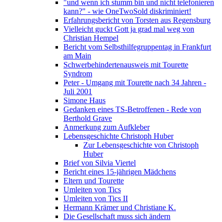
"und wenn ich stumm bin und nicht telefonieren
kann?" - wie OneTwoSold diskriminiert!
Erfahrungsbericht von Torsten aus Regensburg
Vielleicht guckt Gott ja grad mal weg von
Christian Hempel
Bericht vom Selbsthilfegruppentag in Frankfurt
am Main
Schwerbehindertenausweis mit Tourette
Syndrom
Peter - Umgang mit Tourette nach 34 Jahren -
Juli 2001
Simone Haus
Gedanken eines TS-Betroffenen - Rede von
Berthold Grave
Anmerkung zum Aufkleber
Lebensgeschichte Christoph Huber
Zur Lebensgeschichte von Christoph
Huber
Brief von Silvia Viertel
Bericht eines 15-jährigen Mädchens
Eltern und Tourette
Umleiten von Tics
Umleiten von Tics II
Hermann Krämer und Christiane K.
Die Gesellschaft muss sich ändern