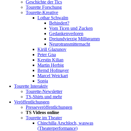
Geschichte der Tics
Tourette Forschung
Tourette-Kreative
Lothar Schwalm
Behindert?
Vom Ticen und Zucken
Gedankenverloren
Dreiundvierzig Milligramm
Neurotransmitternacht
Kirill Glazunov
Peter Gna
Kerstin Kilian
Martin Herbig
Bernd Hofmayer
Marcel Weickart
Sonja
Tourette Interaktiv
Tourette-Newsletter
TS-Shirts und mehr
Veröffentlichungen
Presseveröffentlichungen
TS Videos online
Tourette im Theater
Chinchilla Arschloch, waswas
(Theaterperformance)