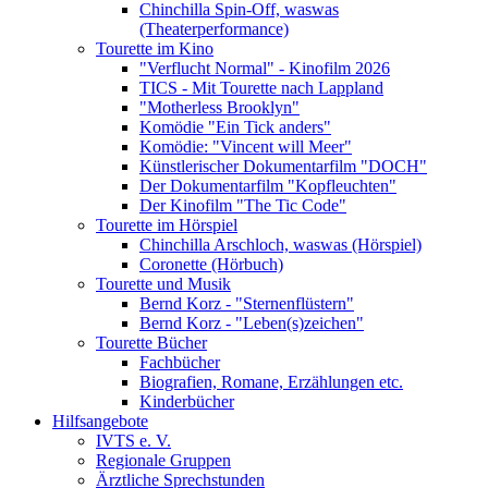
Chinchilla Spin-Off, waswas
(Theaterperformance)
Tourette im Kino
"Verflucht Normal" - Kinofilm 2026
TICS - Mit Tourette nach Lappland
"Motherless Brooklyn"
Komödie "Ein Tick anders"
Komödie: "Vincent will Meer"
Künstlerischer Dokumentarfilm "DOCH"
Der Dokumentarfilm "Kopfleuchten"
Der Kinofilm "The Tic Code"
Tourette im Hörspiel
Chinchilla Arschloch, waswas (Hörspiel)
Coronette (Hörbuch)
Tourette und Musik
Bernd Korz - "Sternenflüstern"
Bernd Korz - "Leben(s)zeichen"
Tourette Bücher
Fachbücher
Biografien, Romane, Erzählungen etc.
Kinderbücher
Hilfsangebote
IVTS e. V.
Regionale Gruppen
Ärztliche Sprechstunden