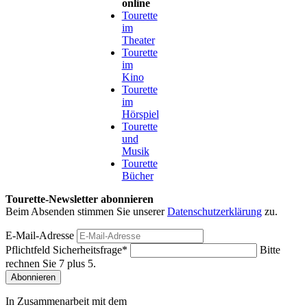
online
Tourette
im
Theater
Tourette
im
Kino
Tourette
im
Hörspiel
Tourette
und
Musik
Tourette
Bücher
Tourette-Newsletter abonnieren
Beim Absenden stimmen Sie unserer
Datenschutzerklärung
zu.
E-Mail-Adresse
Pflichtfeld
Sicherheitsfrage
*
Bitte
rechnen Sie 7 plus 5.
Abonnieren
In Zusammenarbeit mit dem