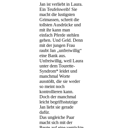
Jan ist verliebt in Laura.
Ein Teufelsweib! Sie
macht die lustigsten
Grimassen, schreit die
tollsten Ausdrücke und
mit ihr kann man
einfach Pferde stehlen
gehen. Und Geld. Denn
mit der jungen Frau
raubt Jan „unfreiwillig“
eine Bank aus.
Unfreiwillig, weil Laura
unter dem Tourette-
Syndrom* leidet und
manchmal Worte
ausstößt, die sie weder
so meint noch
kontrollieren kann.
Doch der manchmal
leicht begriffsstutzige
Jan liebt sie gerade
dafür.
Das ungleiche Paar
macht sich mit der
Beute auf eine verrückte