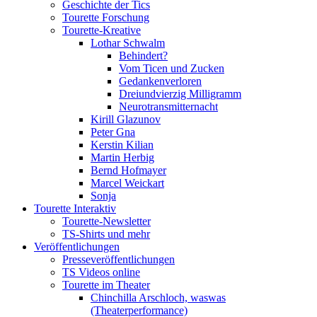
Geschichte der Tics
Tourette Forschung
Tourette-Kreative
Lothar Schwalm
Behindert?
Vom Ticen und Zucken
Gedankenverloren
Dreiundvierzig Milligramm
Neurotransmitternacht
Kirill Glazunov
Peter Gna
Kerstin Kilian
Martin Herbig
Bernd Hofmayer
Marcel Weickart
Sonja
Tourette Interaktiv
Tourette-Newsletter
TS-Shirts und mehr
Veröffentlichungen
Presseveröffentlichungen
TS Videos online
Tourette im Theater
Chinchilla Arschloch, waswas
(Theaterperformance)