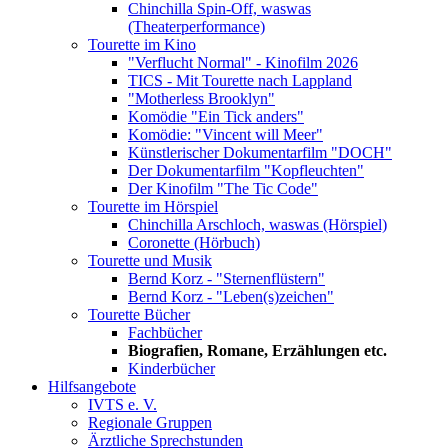
Chinchilla Spin-Off, waswas
(Theaterperformance)
Tourette im Kino
"Verflucht Normal" - Kinofilm 2026
TICS - Mit Tourette nach Lappland
"Motherless Brooklyn"
Komödie "Ein Tick anders"
Komödie: "Vincent will Meer"
Künstlerischer Dokumentarfilm "DOCH"
Der Dokumentarfilm "Kopfleuchten"
Der Kinofilm "The Tic Code"
Tourette im Hörspiel
Chinchilla Arschloch, waswas (Hörspiel)
Coronette (Hörbuch)
Tourette und Musik
Bernd Korz - "Sternenflüstern"
Bernd Korz - "Leben(s)zeichen"
Tourette Bücher
Fachbücher
Biografien, Romane, Erzählungen etc.
Kinderbücher
Hilfsangebote
IVTS e. V.
Regionale Gruppen
Ärztliche Sprechstunden