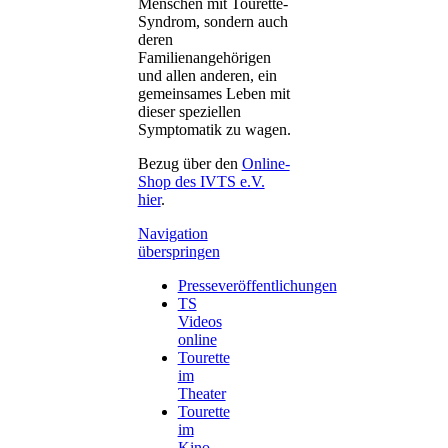
Menschen mit Tourette-
Syndrom, sondern auch
deren
Familienangehörigen
und allen anderen, ein
gemeinsames Leben mit
dieser speziellen
Symptomatik zu wagen.
Bezug über den
Online-
Shop des IVTS e.V.
hier
.
Navigation
überspringen
Presseveröffentlichungen
TS
Videos
online
Tourette
im
Theater
Tourette
im
Kino