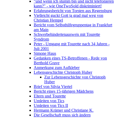
"und wenn ich stumm bin und nicht telefonieren
kann?" - wie OneTwoSold diskriminiert!
Erfahrungsbericht von Torsten aus Regensburg
Vielleicht guckt Gott ja grad mal weg von
Christian Hempel
Bericht vom Selbsthilfegruppentag in Frankfurt
am Main
Schwerbehindertenausweis mit Tourette
Syndrom
Peter - Umgang mit Tourette nach 34 Jahren -
Juli 2001
Simone Haus
Gedanken eines TS-Betroffenen - Rede von
Berthold Grave
Anmerkung zum Aufkleber
Lebensgeschichte Christoph Huber
Zur Lebensgeschichte von Christoph
Huber
Brief von Silvia Viertel
Bericht eines 15-jährigen Mädchens
Eltern und Tourette
Umleiten von Tics
Umleiten von Tics II
Hermann Krämer und Christiane K.
Die Gesellschaft muss sich ändern