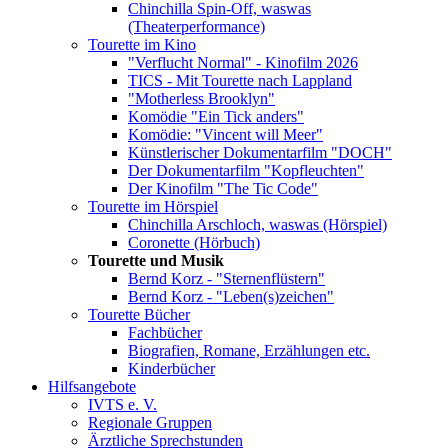
Chinchilla Spin-Off, waswas
(Theaterperformance)
Tourette im Kino
"Verflucht Normal" - Kinofilm 2026
TICS - Mit Tourette nach Lappland
"Motherless Brooklyn"
Komödie "Ein Tick anders"
Komödie: "Vincent will Meer"
Künstlerischer Dokumentarfilm "DOCH"
Der Dokumentarfilm "Kopfleuchten"
Der Kinofilm "The Tic Code"
Tourette im Hörspiel
Chinchilla Arschloch, waswas (Hörspiel)
Coronette (Hörbuch)
Tourette und Musik
Bernd Korz - "Sternenflüstern"
Bernd Korz - "Leben(s)zeichen"
Tourette Bücher
Fachbücher
Biografien, Romane, Erzählungen etc.
Kinderbücher
Hilfsangebote
IVTS e. V.
Regionale Gruppen
Ärztliche Sprechstunden