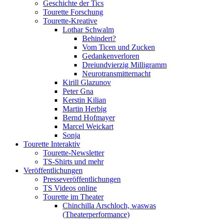
Geschichte der Tics
Tourette Forschung
Tourette-Kreative
Lothar Schwalm
Behindert?
Vom Ticen und Zucken
Gedankenverloren
Dreiundvierzig Milligramm
Neurotransmitternacht
Kirill Glazunov
Peter Gna
Kerstin Kilian
Martin Herbig
Bernd Hofmayer
Marcel Weickart
Sonja
Tourette Interaktiv
Tourette-Newsletter
TS-Shirts und mehr
Veröffentlichungen
Presseveröffentlichungen
TS Videos online
Tourette im Theater
Chinchilla Arschloch, waswas
(Theaterperformance)