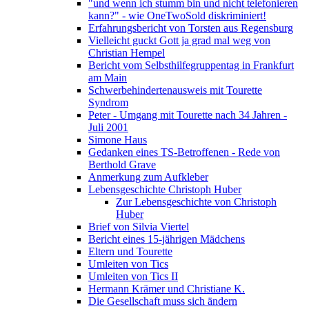
"und wenn ich stumm bin und nicht telefonieren
kann?" - wie OneTwoSold diskriminiert!
Erfahrungsbericht von Torsten aus Regensburg
Vielleicht guckt Gott ja grad mal weg von
Christian Hempel
Bericht vom Selbsthilfegruppentag in Frankfurt
am Main
Schwerbehindertenausweis mit Tourette
Syndrom
Peter - Umgang mit Tourette nach 34 Jahren -
Juli 2001
Simone Haus
Gedanken eines TS-Betroffenen - Rede von
Berthold Grave
Anmerkung zum Aufkleber
Lebensgeschichte Christoph Huber
Zur Lebensgeschichte von Christoph
Huber
Brief von Silvia Viertel
Bericht eines 15-jährigen Mädchens
Eltern und Tourette
Umleiten von Tics
Umleiten von Tics II
Hermann Krämer und Christiane K.
Die Gesellschaft muss sich ändern