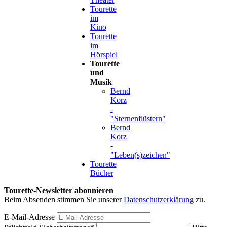
Tourette
im
Kino
Tourette
im
Hörspiel
Tourette
und
Musik
Bernd
Korz
-
"Sternenflüstern"
Bernd
Korz
-
"Leben(s)zeichen"
Tourette
Bücher
Tourette-Newsletter abonnieren
Beim Absenden stimmen Sie unserer
Datenschutzerklärung
zu.
E-Mail-Adresse