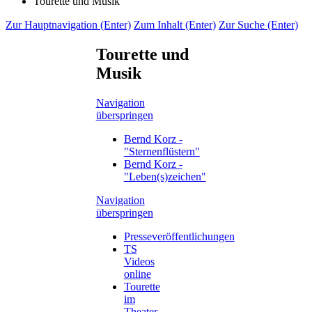
Tourette und Musik
Zur Hauptnavigation (Enter)
Zum Inhalt (Enter)
Zur Suche (Enter)
Tourette und
Musik
Navigation
überspringen
Bernd Korz -
"Sternenflüstern"
Bernd Korz -
"Leben(s)zeichen"
Navigation
überspringen
Presseveröffentlichungen
TS
Videos
online
Tourette
im
Theater