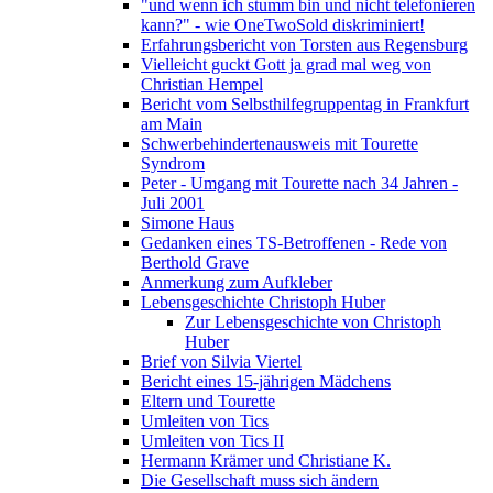
"und wenn ich stumm bin und nicht telefonieren
kann?" - wie OneTwoSold diskriminiert!
Erfahrungsbericht von Torsten aus Regensburg
Vielleicht guckt Gott ja grad mal weg von
Christian Hempel
Bericht vom Selbsthilfegruppentag in Frankfurt
am Main
Schwerbehindertenausweis mit Tourette
Syndrom
Peter - Umgang mit Tourette nach 34 Jahren -
Juli 2001
Simone Haus
Gedanken eines TS-Betroffenen - Rede von
Berthold Grave
Anmerkung zum Aufkleber
Lebensgeschichte Christoph Huber
Zur Lebensgeschichte von Christoph
Huber
Brief von Silvia Viertel
Bericht eines 15-jährigen Mädchens
Eltern und Tourette
Umleiten von Tics
Umleiten von Tics II
Hermann Krämer und Christiane K.
Die Gesellschaft muss sich ändern