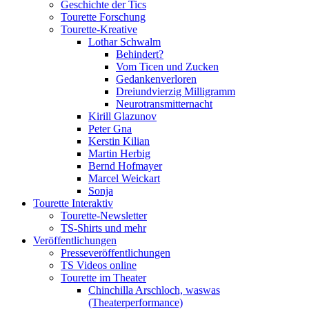
Geschichte der Tics
Tourette Forschung
Tourette-Kreative
Lothar Schwalm
Behindert?
Vom Ticen und Zucken
Gedankenverloren
Dreiundvierzig Milligramm
Neurotransmitternacht
Kirill Glazunov
Peter Gna
Kerstin Kilian
Martin Herbig
Bernd Hofmayer
Marcel Weickart
Sonja
Tourette Interaktiv
Tourette-Newsletter
TS-Shirts und mehr
Veröffentlichungen
Presseveröffentlichungen
TS Videos online
Tourette im Theater
Chinchilla Arschloch, waswas
(Theaterperformance)