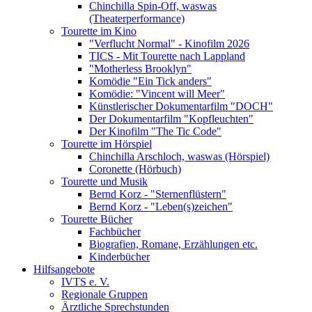
Chinchilla Spin-Off, waswas
(Theaterperformance)
Tourette im Kino
"Verflucht Normal" - Kinofilm 2026
TICS - Mit Tourette nach Lappland
"Motherless Brooklyn"
Komödie "Ein Tick anders"
Komödie: "Vincent will Meer"
Künstlerischer Dokumentarfilm "DOCH"
Der Dokumentarfilm "Kopfleuchten"
Der Kinofilm "The Tic Code"
Tourette im Hörspiel
Chinchilla Arschloch, waswas (Hörspiel)
Coronette (Hörbuch)
Tourette und Musik
Bernd Korz - "Sternenflüstern"
Bernd Korz - "Leben(s)zeichen"
Tourette Bücher
Fachbücher
Biografien, Romane, Erzählungen etc.
Kinderbücher
Hilfsangebote
IVTS e. V.
Regionale Gruppen
Ärztliche Sprechstunden