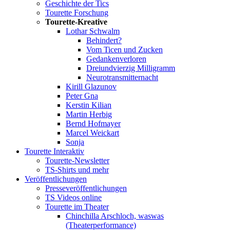
Geschichte der Tics
Tourette Forschung
Tourette-Kreative
Lothar Schwalm
Behindert?
Vom Ticen und Zucken
Gedankenverloren
Dreiundvierzig Milligramm
Neurotransmitternacht
Kirill Glazunov
Peter Gna
Kerstin Kilian
Martin Herbig
Bernd Hofmayer
Marcel Weickart
Sonja
Tourette Interaktiv
Tourette-Newsletter
TS-Shirts und mehr
Veröffentlichungen
Presseveröffentlichungen
TS Videos online
Tourette im Theater
Chinchilla Arschloch, waswas
(Theaterperformance)