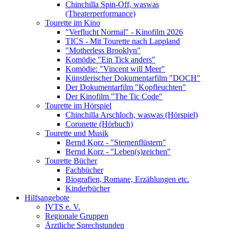
Chinchilla Spin-Off, waswas
(Theaterperformance)
Tourette im Kino
"Verflucht Normal" - Kinofilm 2026
TICS - Mit Tourette nach Lappland
"Motherless Brooklyn"
Komödie "Ein Tick anders"
Komödie: "Vincent will Meer"
Künstlerischer Dokumentarfilm "DOCH"
Der Dokumentarfilm "Kopfleuchten"
Der Kinofilm "The Tic Code"
Tourette im Hörspiel
Chinchilla Arschloch, waswas (Hörspiel)
Coronette (Hörbuch)
Tourette und Musik
Bernd Korz - "Sternenflüstern"
Bernd Korz - "Leben(s)zeichen"
Tourette Bücher
Fachbücher
Biografien, Romane, Erzählungen etc.
Kinderbücher
Hilfsangebote
IVTS e. V.
Regionale Gruppen
Ärztliche Sprechstunden