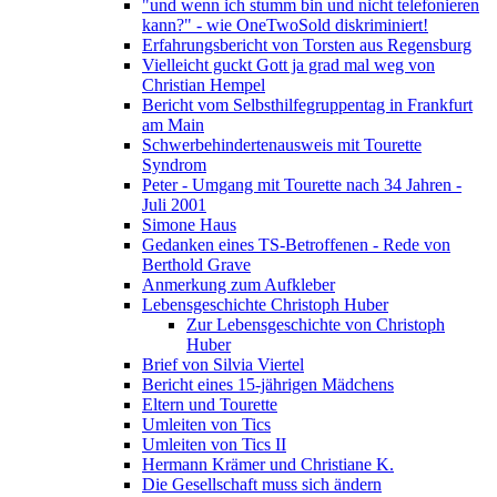
"und wenn ich stumm bin und nicht telefonieren
kann?" - wie OneTwoSold diskriminiert!
Erfahrungsbericht von Torsten aus Regensburg
Vielleicht guckt Gott ja grad mal weg von
Christian Hempel
Bericht vom Selbsthilfegruppentag in Frankfurt
am Main
Schwerbehindertenausweis mit Tourette
Syndrom
Peter - Umgang mit Tourette nach 34 Jahren -
Juli 2001
Simone Haus
Gedanken eines TS-Betroffenen - Rede von
Berthold Grave
Anmerkung zum Aufkleber
Lebensgeschichte Christoph Huber
Zur Lebensgeschichte von Christoph
Huber
Brief von Silvia Viertel
Bericht eines 15-jährigen Mädchens
Eltern und Tourette
Umleiten von Tics
Umleiten von Tics II
Hermann Krämer und Christiane K.
Die Gesellschaft muss sich ändern