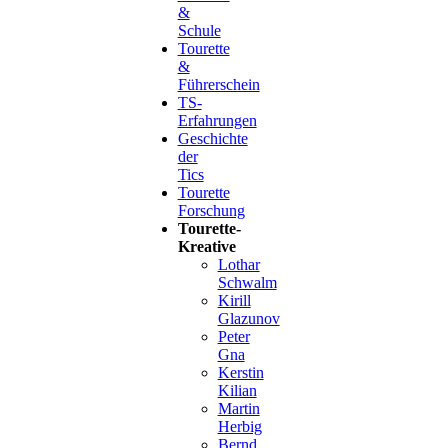
&
Schule
Tourette
&
Führerschein
TS-
Erfahrungen
Geschichte
der
Tics
Tourette
Forschung
Tourette-
Kreative
Lothar
Schwalm
Kirill
Glazunov
Peter
Gna
Kerstin
Kilian
Martin
Herbig
Bernd