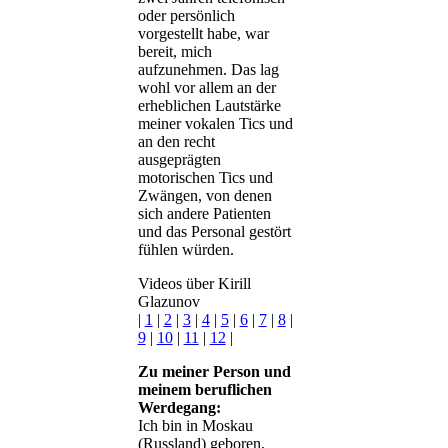
oder persönlich
vorgestellt habe, war
bereit, mich
aufzunehmen. Das lag
wohl vor allem an der
erheblichen Lautstärke
meiner vokalen Tics und
an den recht
ausgeprägten
motorischen Tics und
Zwängen, von denen
sich andere Patienten
und das Personal gestört
fühlen würden.
Videos über Kirill
Glazunov
|
1
|
2
|
3
|
4
|
5
|
6
|
7
|
8
|
9
|
10
|
11
|
12
|
Zu meiner Person und
meinem beruflichen
Werdegang:
Ich bin in Moskau
(Russland) geboren,