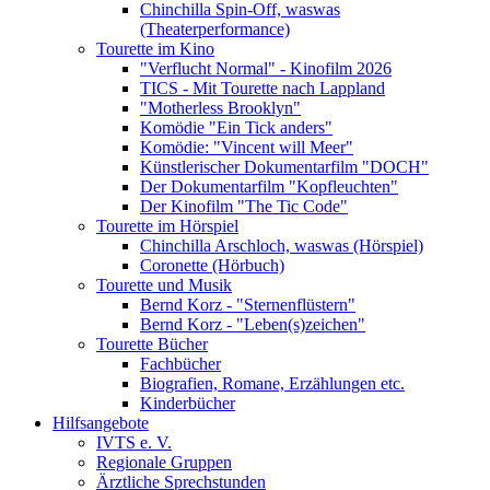
Chinchilla Spin-Off, waswas
(Theaterperformance)
Tourette im Kino
"Verflucht Normal" - Kinofilm 2026
TICS - Mit Tourette nach Lappland
"Motherless Brooklyn"
Komödie "Ein Tick anders"
Komödie: "Vincent will Meer"
Künstlerischer Dokumentarfilm "DOCH"
Der Dokumentarfilm "Kopfleuchten"
Der Kinofilm "The Tic Code"
Tourette im Hörspiel
Chinchilla Arschloch, waswas (Hörspiel)
Coronette (Hörbuch)
Tourette und Musik
Bernd Korz - "Sternenflüstern"
Bernd Korz - "Leben(s)zeichen"
Tourette Bücher
Fachbücher
Biografien, Romane, Erzählungen etc.
Kinderbücher
Hilfsangebote
IVTS e. V.
Regionale Gruppen
Ärztliche Sprechstunden