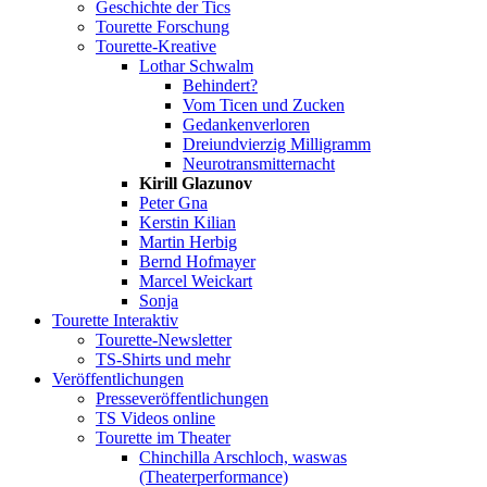
Geschichte der Tics
Tourette Forschung
Tourette-Kreative
Lothar Schwalm
Behindert?
Vom Ticen und Zucken
Gedankenverloren
Dreiundvierzig Milligramm
Neurotransmitternacht
Kirill Glazunov
Peter Gna
Kerstin Kilian
Martin Herbig
Bernd Hofmayer
Marcel Weickart
Sonja
Tourette Interaktiv
Tourette-Newsletter
TS-Shirts und mehr
Veröffentlichungen
Presseveröffentlichungen
TS Videos online
Tourette im Theater
Chinchilla Arschloch, waswas
(Theaterperformance)