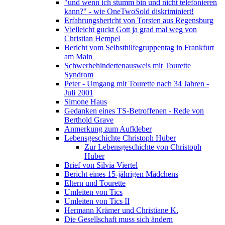
"und wenn ich stumm bin und nicht telefonieren
kann?" - wie OneTwoSold diskriminiert!
Erfahrungsbericht von Torsten aus Regensburg
Vielleicht guckt Gott ja grad mal weg von
Christian Hempel
Bericht vom Selbsthilfegruppentag in Frankfurt
am Main
Schwerbehindertenausweis mit Tourette
Syndrom
Peter - Umgang mit Tourette nach 34 Jahren -
Juli 2001
Simone Haus
Gedanken eines TS-Betroffenen - Rede von
Berthold Grave
Anmerkung zum Aufkleber
Lebensgeschichte Christoph Huber
Zur Lebensgeschichte von Christoph
Huber
Brief von Silvia Viertel
Bericht eines 15-jährigen Mädchens
Eltern und Tourette
Umleiten von Tics
Umleiten von Tics II
Hermann Krämer und Christiane K.
Die Gesellschaft muss sich ändern