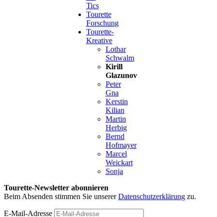
Tics
Tourette
Forschung
Tourette-
Kreative
Lothar
Schwalm
Kirill
Glazunov
Peter
Gna
Kerstin
Kilian
Martin
Herbig
Bernd
Hofmayer
Marcel
Weickart
Sonja
Tourette-Newsletter abonnieren
Beim Absenden stimmen Sie unserer
Datenschutzerklärung
zu.
E-Mail-Adresse