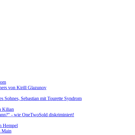
drom
chers von Kirill Glazunov
nes Sohnes, Sebastian mit Tourette Syndrom
n Kilian
ann?" - wie OneTwoSold diskriminiert!
ian Hempel
m Main