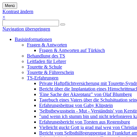
Menü
Kontrast ändern
×
Navigation überspringen
Basisinformationen
Fragen & Antworten
Fragen & Antworten auf Türkisch
Behandlung des TS
Leitfaden für Lehrer
Tourette & Schule
Tourette & Führerschein
TS-Erfahrungen
Private Haftpflichtversicherung mit Tourette-Syn
Bericht über die Implantation eines Hirnschrittma
'Eine Sache der Akzeptanz" von Olaf Blumberg
Tagebuch eines Vaters über die Schulsituation sei
Erfahrungsbeitrag von Gaby Klipstein
'Selbstbewusstsein - Mut - Verständnis' von Kersti
"und wenn ich stumm bin und nicht telefonieren k
Erfahrungsbericht von Torsten aus Regensburg
Vielleicht guckt Gott ja grad mal weg von Christ
Bericht vom Selbsthilfegruppentag in Frankfurt a