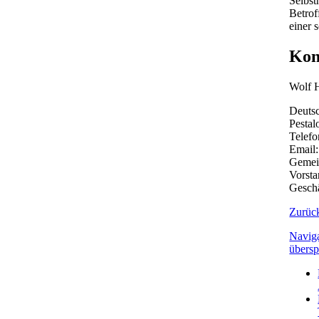
Selbst
Betrof
einer 
Kon
Wolf 
Deutsc
Pestal
Telefo
Email
Gemein
Vorsta
Geschä
Zurüc
Navig
übersp