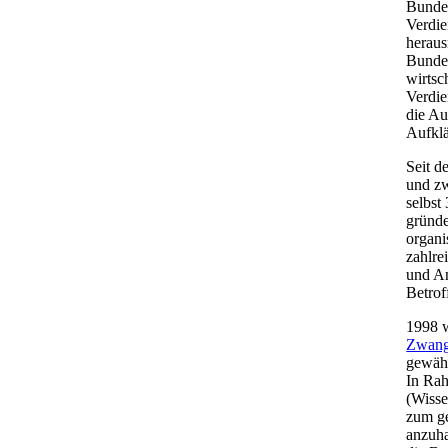
Bundes
Verdie
heraus
Bundes
wirtsc
Verdie
die Au
Aufklä
Seit d
und zw
selbst
gründe
organi
zahlre
und An
Betrof
1998 w
Zwang
gewähl
In Rah
(Wisse
zum g
anzuha