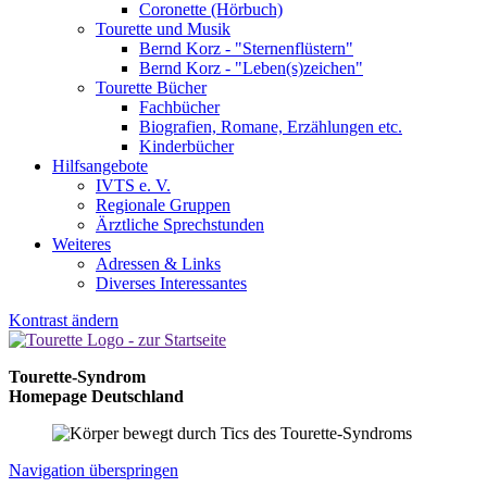
Coronette (Hörbuch)
Tourette und Musik
Bernd Korz - "Sternenflüstern"
Bernd Korz - "Leben(s)zeichen"
Tourette Bücher
Fachbücher
Biografien, Romane, Erzählungen etc.
Kinderbücher
Hilfsangebote
IVTS e. V.
Regionale Gruppen
Ärztliche Sprechstunden
Weiteres
Adressen & Links
Diverses Interessantes
Kontrast ändern
Tourette-Syndrom
Homepage Deutschland
Navigation überspringen