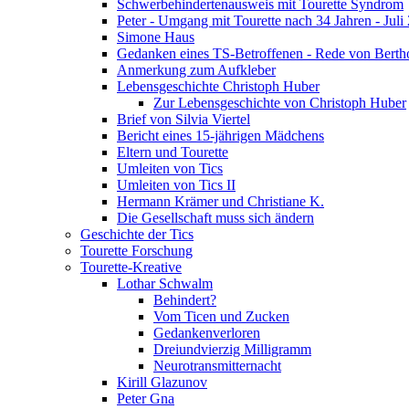
Schwerbehindertenausweis mit Tourette Syndrom
Peter - Umgang mit Tourette nach 34 Jahren - Juli
Simone Haus
Gedanken eines TS-Betroffenen - Rede von Berth
Anmerkung zum Aufkleber
Lebensgeschichte Christoph Huber
Zur Lebensgeschichte von Christoph Huber
Brief von Silvia Viertel
Bericht eines 15-jährigen Mädchens
Eltern und Tourette
Umleiten von Tics
Umleiten von Tics II
Hermann Krämer und Christiane K.
Die Gesellschaft muss sich ändern
Geschichte der Tics
Tourette Forschung
Tourette-Kreative
Lothar Schwalm
Behindert?
Vom Ticen und Zucken
Gedankenverloren
Dreiundvierzig Milligramm
Neurotransmitternacht
Kirill Glazunov
Peter Gna