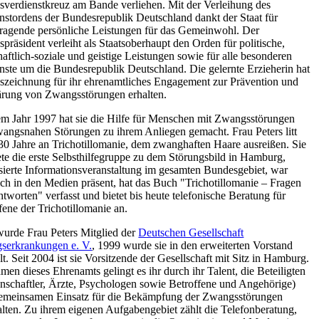
verdienstkreuz am Bande verliehen. Mit der Verleihung des
nstordens der Bundesrepublik Deutschland dankt der Staat für
ragende persönliche Leistungen für das Gemeinwohl. Der
präsident verleiht als Staatsoberhaupt den Orden für politische,
haftlich-soziale und geistige Leistungen sowie für alle besonderen
nste um die Bundesrepublik Deutschland. Die gelernte Erzieherin hat
szeichnung für ihr ehrenamtliches Engagement zur Prävention und
rung von Zwangsstörungen erhalten.
em Jahr 1997 hat sie die Hilfe für Menschen mit Zwangsstörungen
angsnahen Störungen zu ihrem Anliegen gemacht. Frau Peters litt
 30 Jahre an Trichotillomanie, dem zwanghaften Haare ausreißen. Sie
te die erste Selbsthilfegruppe zu dem Störungsbild in Hamburg,
sierte Informationsveranstaltung im gesamten Bundesgebiet, war
ich in den Medien präsent, hat das Buch "Trichotillomanie – Fragen
tworten" verfasst und bietet bis heute telefonische Beratung für
fene der Trichotillomanie an.
urde Frau Peters Mitglied der
Deutschen Gesellschaft
serkrankungen e. V.
, 1999 wurde sie in den erweiterten Vorstand
t. Seit 2004 ist sie Vorsitzende der Gesellschaft mit Sitz in Hamburg.
men dieses Ehrenamts gelingt es ihr durch ihr Talent, die Beteiligten
nschaftler, Ärzte, Psychologen sowie Betroffene und Angehörige)
emeinsamen Einsatz für die Bekämpfung der Zwangsstörungen
lten. Zu ihrem eigenen Aufgabengebiet zählt die Telefonberatung,