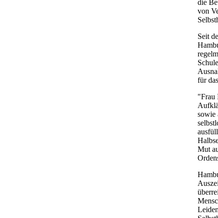
die Be
von Ve
Selbst
Seit d
Hambur
regelm
Schule
Ausnah
für da
"Frau 
Aufklä
sowie 
selbst
ausfül
Halbse
Mut au
Ordens
Hambur
Ausze
überre
Mensch
Leiden