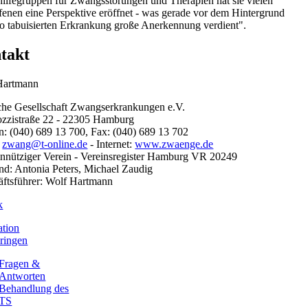
hilfegruppen für Zwangsstörungen und Therapien hat sie vielen
fenen eine Perspektive eröffnet - was gerade vor dem Hintergrund
so tabuisierten Erkrankung große Anerkennung verdient".
takt
Hartmann
he Gesellschaft Zwangserkrankungen e.V.
ozzistraße 22 - 22305 Hamburg
n: (040) 689 13 700, Fax: (040) 689 13 702
:
zwang@t-online.de
- Internet:
www.zwaenge.de
nütziger Verein - Vereinsregister Hamburg VR 20249
nd: Antonia Peters, Michael Zaudig
ftsführer: Wolf Hartmann
k
ation
ringen
Fragen &
Antworten
Behandlung des
TS