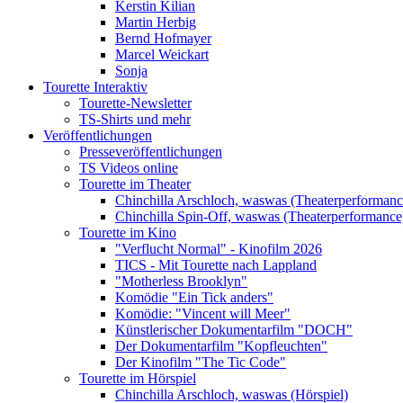
Kerstin Kilian
Martin Herbig
Bernd Hofmayer
Marcel Weickart
Sonja
Tourette Interaktiv
Tourette-Newsletter
TS-Shirts und mehr
Veröffentlichungen
Presseveröffentlichungen
TS Videos online
Tourette im Theater
Chinchilla Arschloch, waswas (Theaterperformanc
Chinchilla Spin-Off, waswas (Theaterperformance
Tourette im Kino
"Verflucht Normal" - Kinofilm 2026
TICS - Mit Tourette nach Lappland
"Motherless Brooklyn"
Komödie "Ein Tick anders"
Komödie: "Vincent will Meer"
Künstlerischer Dokumentarfilm "DOCH"
Der Dokumentarfilm "Kopfleuchten"
Der Kinofilm "The Tic Code"
Tourette im Hörspiel
Chinchilla Arschloch, waswas (Hörspiel)