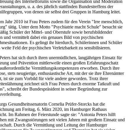
treuung des Internetforums sowie die Organisation und Moderation
ranstaltungen, u. a. des jährlich stattfinden Bundestreffens der
hilfegruppen, von denen sie selbst drei Gruppen in Hamburg leitet.
em Jahr 2010 ist Frau Peters zudem für den Verein "Irre menschlich,
g" tätig. Unter dem Motto "Psychiatrie macht Schule" besucht sie
äßig Schüler der Mittel- und Oberstufe sowie berufsbildender
n und vermittelt dabei ein genaues Bild von psychischen
mesituationen. Es gelingt ihr hierdurch, Schülerinnen und Schüler
s weite Feld der psychischen Verletzbarkeit zu sensibilisieren.
Peters hat sich durch ihren unermüdlichen, langjährigen Einsatz für
rung und Prävention mittlerweile einen großen Erfahrungsschatz
außerordentliche Vermittlungskompetenzen erworben. Durch ihre
lose, stets neugierige, enthusiastische Art, mit der sie ihre Ehrenämter
lt, ist sie zum Vorbild für viele andere geworden. Trotz ihrer
itenlähmung zeichnet sich Frau Peters durch enorme Tatkraft und
s", schreibt der Bundespräsident in seiner Begründung zur
verleihung.
gs Gesundheitssenatorin Cornelia Prüfer-Storcks hat die
ichnung am Freitag, 6. März 2020, im Hamburger Rathaus
icht. Im Rahmen der Feierstunde sagte sie: "Antonia Peters hilft
en mit Zwangsstörungen seit vielen Jahren mit großem Einsatz und
schaft. Durch die Vermittlung und Leitung der Hamburger