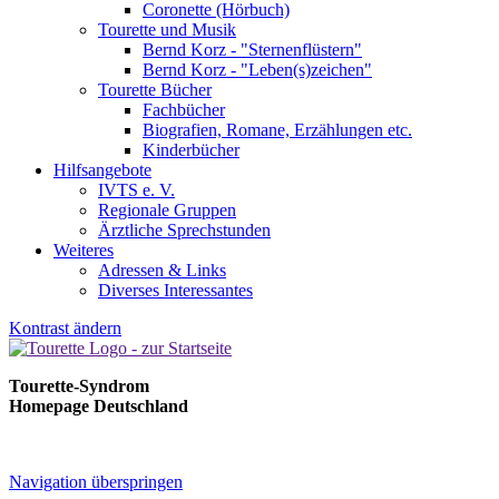
Coronette (Hörbuch)
Tourette und Musik
Bernd Korz - "Sternenflüstern"
Bernd Korz - "Leben(s)zeichen"
Tourette Bücher
Fachbücher
Biografien, Romane, Erzählungen etc.
Kinderbücher
Hilfsangebote
IVTS e. V.
Regionale Gruppen
Ärztliche Sprechstunden
Weiteres
Adressen & Links
Diverses Interessantes
Kontrast ändern
Tourette-Syndrom
Homepage Deutschland
Navigation überspringen