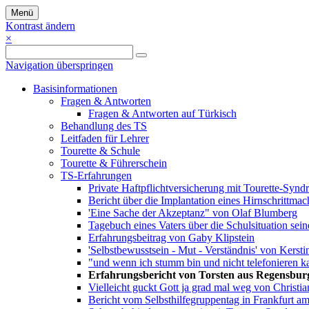
Menü
Kontrast ändern
×
Navigation überspringen
Basisinformationen
Fragen & Antworten
Fragen & Antworten auf Türkisch
Behandlung des TS
Leitfaden für Lehrer
Tourette & Schule
Tourette & Führerschein
TS-Erfahrungen
Private Haftpflichtversicherung mit Tourette-Syn
Bericht über die Implantation eines Hirnschrittma
'Eine Sache der Akzeptanz" von Olaf Blumberg
Tagebuch eines Vaters über die Schulsituation sei
Erfahrungsbeitrag von Gaby Klipstein
'Selbstbewusstsein - Mut - Verständnis' von Kersti
"und wenn ich stumm bin und nicht telefonieren k
Erfahrungsbericht von Torsten aus Regensbur
Vielleicht guckt Gott ja grad mal weg von Christ
Bericht vom Selbsthilfegruppentag in Frankfurt a