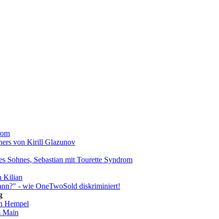
drom
chers von Kirill Glazunov
nes Sohnes, Sebastian mit Tourette Syndrom
n Kilian
ann?" - wie OneTwoSold diskriminiert!
g
ian Hempel
m Main