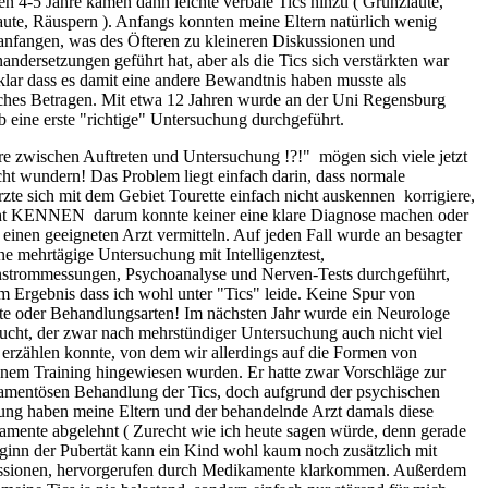
en 4-5 Jahre kamen dann leichte verbale Tics hinzu ( Grunzlaute,
aute, Räuspern ). Anfangs konnten meine Eltern natürlich wenig
anfangen, was des Öfteren zu kleineren Diskussionen und
andersetzungen geführt hat, aber als die Tics sich verstärkten war
klar dass es damit eine andere Bewandtnis haben musste als
ches Betragen. Mit etwa 12 Jahren wurde an der Uni Regensburg
b eine erste "richtige" Untersuchung durchgeführt.
re zwischen Auftreten und Untersuchung !?!" ­ mögen sich viele jetzt
ht wundern! Das Problem liegt einfach darin, dass normale
zte sich mit dem Gebiet Tourette einfach nicht auskennen ­ korrigiere,
ht KENNEN ­ darum konnte keiner eine klare Diagnose machen oder
 einen geeigneten Arzt vermitteln. Auf jeden Fall wurde an besagter
ne mehrtägige Untersuchung mit Intelligenztest,
strommessungen, Psychoanalyse und Nerven-Tests durchgeführt,
m Ergebnis dass ich wohl unter "Tics" leide. Keine Spur von
te oder Behandlungsarten! Im nächsten Jahr wurde ein Neurologe
ucht, der zwar nach mehrstündiger Untersuchung auch nicht viel
erzählen konnte, von dem wir allerdings auf die Formen von
nem Training hingewiesen wurden. Er hatte zwar Vorschläge zur
mentösen Behandlung der Tics, doch aufgrund der psychischen
ung haben meine Eltern und der behandelnde Arzt damals diese
mente abgelehnt ( Zurecht wie ich heute sagen würde, denn gerade
inn der Pubertät kann ein Kind wohl kaum noch zusätzlich mit
ssionen, hervorgerufen durch Medikamente klarkommen. Außerdem