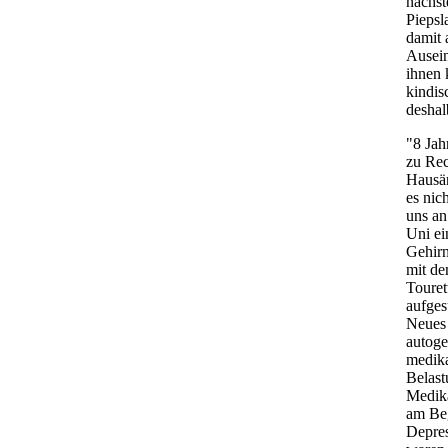
nächst
Piepsl
damit 
Ausein
ihnen 
kindis
deshal
"8 Jah
zu Rec
Hausär
es nic
uns an
Uni ei
Gehirn
mit de
Touret
aufges
Neues 
autoge
medika
Belast
Medika
am Beg
Depre