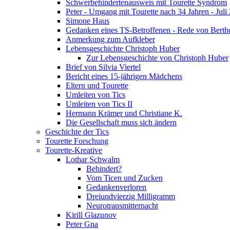
Schwerbehindertenausweis mit Tourette Syndrom
Peter - Umgang mit Tourette nach 34 Jahren - Juli
Simone Haus
Gedanken eines TS-Betroffenen - Rede von Berth
Anmerkung zum Aufkleber
Lebensgeschichte Christoph Huber
Zur Lebensgeschichte von Christoph Huber
Brief von Silvia Viertel
Bericht eines 15-jährigen Mädchens
Eltern und Tourette
Umleiten von Tics
Umleiten von Tics II
Hermann Krämer und Christiane K.
Die Gesellschaft muss sich ändern
Geschichte der Tics
Tourette Forschung
Tourette-Kreative
Lothar Schwalm
Behindert?
Vom Ticen und Zucken
Gedankenverloren
Dreiundvierzig Milligramm
Neurotransmitternacht
Kirill Glazunov
Peter Gna