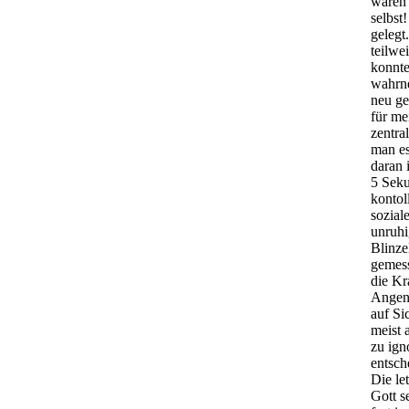
waren 
selbst
gelegt
teilwe
konnte
wahrne
neu ge
für me
zentra
man es
daran 
5 Seku
kontol
sozial
unruhi
Blinze
gemess
die Kr
Angene
auf Si
meist 
zu ign
entsch
Die le
Gott s