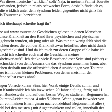
Was dieses ironische "wirklich" soll? Naja, in meinem Fall ist Tourette
orhanden, jedoch in relativ schwacher Form, deshalb finde ich es,
die wirklich unter dem Syndrom leiden gegenüber nicht ganz fair
ls Touretter zu bezeichnen!
ich überhaupt schreibe fragt ihr?
be auf www.tourette.de Geschichten gelesen in denen Menschen
diese Krankheit an den Rand ihrer psychischen und physischen
 gebracht wurden, ob jung oder alt. Was mir ein wenig fehlt sind die
chten derer, die von der Krankheit zwar betroffen, aber nicht durch
ngeschränkt sind. Und da ich mich zur deren Gruppe zähle habe ich
dacht ich schreibe euch mal die Geschichte meines
heitsverlaufs". Ich denke viele Besucher dieser Seite sind (sicher) zu
 schockiert von dem Ausmaß die das Syndrom annehmen kann, aber
sehen deshalb nur die offensichtlichen Auswirkungen von Tourette.
er ist mit den kleinen Problemen, von denen meist nur der
fene selbst etwas ahnt?
ngen Vorrede kurzer Sinn, hier Vorab einige Details zu mir und
 Krankenbild: Ich bin inzwischen 20 Jahre alt/jung, fertig mit 11
en Bundeswehr und auf dem besten Weg zu studieren. Begonnen hat
ourette-Leiden mit ca. 4 oder 5 Jahren. Wann genau ist weder von
ch von meinen Eltern genau nachvollziehbar! Begonnen hat alles (
hl bei den meisten ) mit Augenzwinkern und ­rollen, innerhalb der