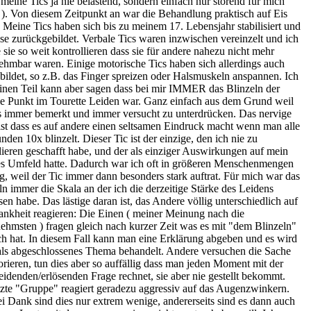
meine Tics ja nie belastend, sondern einfach nur störend für mich
! ). Von diesem Zeitpunkt an war die Behandlung praktisch auf Eis
. Meine Tics haben sich bis zu meinem 17. Lebensjahr stabilisiert und
ise zurückgebildet. Verbale Tics waren inzwischen vereinzelt und ich
 sie so weit kontrollieren dass sie für andere nahezu nicht mehr
hmbar waren. Einige motorische Tics haben sich allerdings auch
bildet, so z.B. das Finger spreizen oder Halsmuskeln anspannen. Ich
inen Teil kann aber sagen dass bei mir IMMER das Blinzeln der
le Punkt im Tourette Leiden war. Ganz einfach aus dem Grund weil
 immer bemerkt und immer versucht zu unterdrücken. Das nervige
ist dass es auf andere einen seltsamen Eindruck macht wenn man alle
nden 10x blinzelt. Dieser Tic ist der einzige, den ich nie zu
lieren geschafft habe, und der als einziger Auswirkungen auf mein
es Umfeld hatte. Dadurch war ich oft in größeren Menschenmengen
g, weil der Tic immer dann besonders stark auftrat. Für mich war das
ln immer die Skala an der ich die derzeitige Stärke des Leidens
en habe. Das lästige daran ist, das Andere völlig unterschiedlich auf
ankheit reagieren: Die Einen ( meiner Meinung nach die
hmsten ) fragen gleich nach kurzer Zeit was es mit "dem Blinzeln"
ch hat. In diesem Fall kann man eine Erklärung abgeben und es wird
als abgeschlossenes Thema behandelt. Andere versuchen die Sache
orieren, tun dies aber so auffällig dass man jeden Moment mit der
eidenden/erlösenden Frage rechnet, sie aber nie gestellt bekommt.
tzte "Gruppe" reagiert geradezu aggressiv auf das Augenzwinkern.
ei Dank sind dies nur extrem wenige, andererseits sind es dann auch