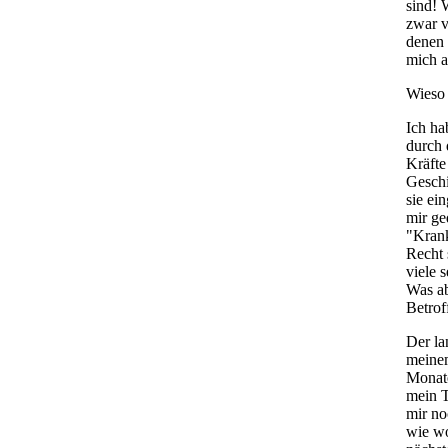
sind! 
zwar v
denen 
mich a
Wieso 
Ich ha
durch 
Kräfte
Geschi
sie ei
mir ge
"Krank
Recht
viele 
Was ab
Betrof
Der la
meinem
Monat
mein T
mir no
wie wo