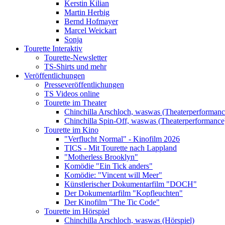
Kerstin Kilian
Martin Herbig
Bernd Hofmayer
Marcel Weickart
Sonja
Tourette Interaktiv
Tourette-Newsletter
TS-Shirts und mehr
Veröffentlichungen
Presseveröffentlichungen
TS Videos online
Tourette im Theater
Chinchilla Arschloch, waswas (Theaterperformanc
Chinchilla Spin-Off, waswas (Theaterperformance
Tourette im Kino
"Verflucht Normal" - Kinofilm 2026
TICS - Mit Tourette nach Lappland
"Motherless Brooklyn"
Komödie "Ein Tick anders"
Komödie: "Vincent will Meer"
Künstlerischer Dokumentarfilm "DOCH"
Der Dokumentarfilm "Kopfleuchten"
Der Kinofilm "The Tic Code"
Tourette im Hörspiel
Chinchilla Arschloch, waswas (Hörspiel)