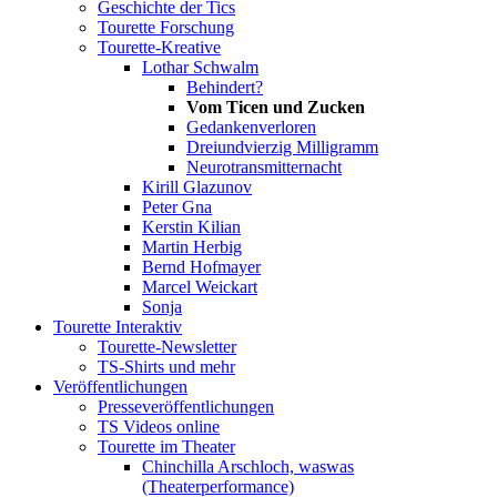
Geschichte der Tics
Tourette Forschung
Tourette-Kreative
Lothar Schwalm
Behindert?
Vom Ticen und Zucken
Gedankenverloren
Dreiundvierzig Milligramm
Neurotransmitternacht
Kirill Glazunov
Peter Gna
Kerstin Kilian
Martin Herbig
Bernd Hofmayer
Marcel Weickart
Sonja
Tourette Interaktiv
Tourette-Newsletter
TS-Shirts und mehr
Veröffentlichungen
Presseveröffentlichungen
TS Videos online
Tourette im Theater
Chinchilla Arschloch, waswas
(Theaterperformance)