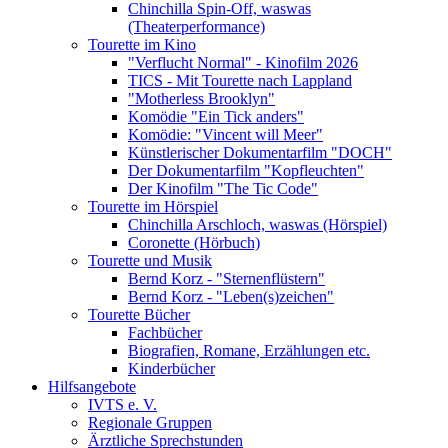
Chinchilla Spin-Off, waswas
(Theaterperformance)
Tourette im Kino
"Verflucht Normal" - Kinofilm 2026
TICS - Mit Tourette nach Lappland
"Motherless Brooklyn"
Komödie "Ein Tick anders"
Komödie: "Vincent will Meer"
Künstlerischer Dokumentarfilm "DOCH"
Der Dokumentarfilm "Kopfleuchten"
Der Kinofilm "The Tic Code"
Tourette im Hörspiel
Chinchilla Arschloch, waswas (Hörspiel)
Coronette (Hörbuch)
Tourette und Musik
Bernd Korz - "Sternenflüstern"
Bernd Korz - "Leben(s)zeichen"
Tourette Bücher
Fachbücher
Biografien, Romane, Erzählungen etc.
Kinderbücher
Hilfsangebote
IVTS e. V.
Regionale Gruppen
Ärztliche Sprechstunden