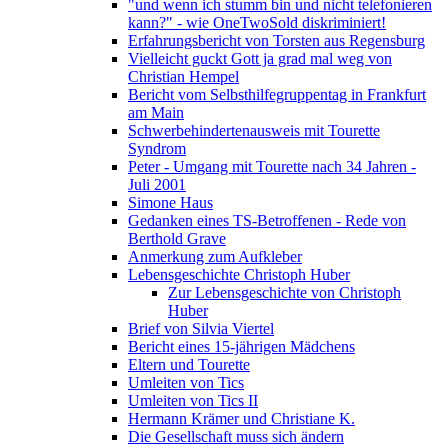
"und wenn ich stumm bin und nicht telefonieren
kann?" - wie OneTwoSold diskriminiert!
Erfahrungsbericht von Torsten aus Regensburg
Vielleicht guckt Gott ja grad mal weg von
Christian Hempel
Bericht vom Selbsthilfegruppentag in Frankfurt
am Main
Schwerbehindertenausweis mit Tourette
Syndrom
Peter - Umgang mit Tourette nach 34 Jahren -
Juli 2001
Simone Haus
Gedanken eines TS-Betroffenen - Rede von
Berthold Grave
Anmerkung zum Aufkleber
Lebensgeschichte Christoph Huber
Zur Lebensgeschichte von Christoph
Huber
Brief von Silvia Viertel
Bericht eines 15-jährigen Mädchens
Eltern und Tourette
Umleiten von Tics
Umleiten von Tics II
Hermann Krämer und Christiane K.
Die Gesellschaft muss sich ändern