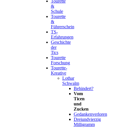
Tourette
&
Schule
Tourette
&
Führerschein
TS-
Erfahrungen
Geschichte
der
Tics
Tourette
Forschung
Tourette-
Kreative
Lothar
Schwalm
Behindert?
Vom
Ticen
und
Zucken
Gedankenverloren
Dreiundvierzig
Milligramm