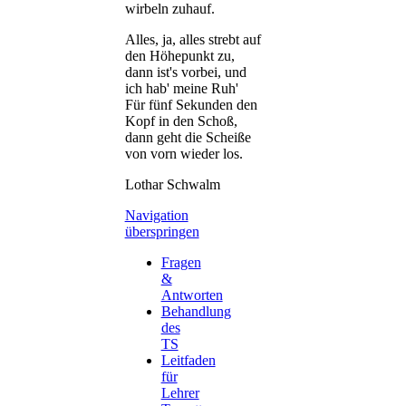
wirbeln zuhauf.
Alles, ja, alles strebt auf
den Höhepunkt zu,
dann ist's vorbei, und
ich hab' meine Ruh'
Für fünf Sekunden den
Kopf in den Schoß,
dann geht die Scheiße
von vorn wieder los.
Lothar Schwalm
Navigation
überspringen
Fragen
&
Antworten
Behandlung
des
TS
Leitfaden
für
Lehrer