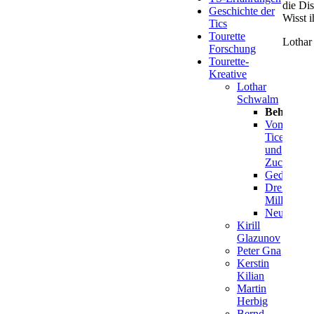
die Dis
Geschichte der
Wisst i
Tics
Tourette
Lotha
Forschung
Tourette-
Kreative
Lothar
Schwalm
Behindert
Vom
Ticen
und
Zucken
Gedankenv
Dreiundvie
Milligram
Neurotrans
Kirill
Glazunov
Peter Gna
Kerstin
Kilian
Martin
Herbig
Bernd