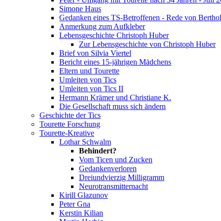
Simone Haus
Gedanken eines TS-Betroffenen - Rede von Bertho
Anmerkung zum Aufkleber
Lebensgeschichte Christoph Huber
Zur Lebensgeschichte von Christoph Huber
Brief von Silvia Viertel
Bericht eines 15-jährigen Mädchens
Eltern und Tourette
Umleiten von Tics
Umleiten von Tics II
Hermann Krämer und Christiane K.
Die Gesellschaft muss sich ändern
Geschichte der Tics
Tourette Forschung
Tourette-Kreative
Lothar Schwalm
Behindert?
Vom Ticen und Zucken
Gedankenverloren
Dreiundvierzig Milligramm
Neurotransmitternacht
Kirill Glazunov
Peter Gna
Kerstin Kilian