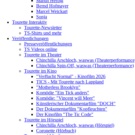
Martin Herbig
Bernd Hofmayer
Marcel Weickart
Sonja
Tourette Interaktiv
Tourette-Newsletter
TS-Shirts und mehr
Veröffentlichungen
Presseveröffentlichungen
TS Videos online
Tourette im Theater
Chinchilla Arschloch, waswas (Theaterperformance
Chinchilla Spin-Off, waswas (Theaterperformance)
Tourette im Kino
"Verflucht Normal" - Kinofilm 2026
TICS - Mit Tourette nach Lappland
"Motherless Brooklyn"
Komödie "Ein Tick anders"
Komödie: "Vincent will Meer"
Künstlerischer Dokumentarfilm "DOCH"
Der Dokumentarfilm "Kopfleuchten"
Der Kinofilm "The Tic Code"
Tourette im Hörspiel
Chinchilla Arschloch, waswas (Hörspiel)
Coronette (Hörbuch)