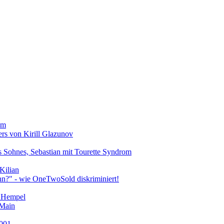
om
ers von Kirill Glazunov
es Sohnes, Sebastian mit Tourette Syndrom
 Kilian
nn?" - wie OneTwoSold diskriminiert!
n Hempel
 Main
2001