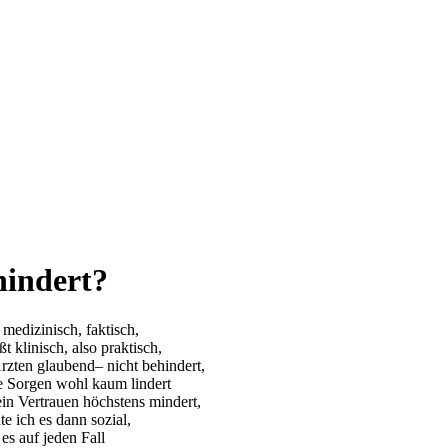
hindert?
 medizinisch, faktisch,
ßt klinisch, also praktisch,
rzten glaubend– nicht behindert,
e Sorgen wohl kaum lindert
in Vertrauen höchstens mindert,
te ich es dann sozial,
 es auf jeden Fall