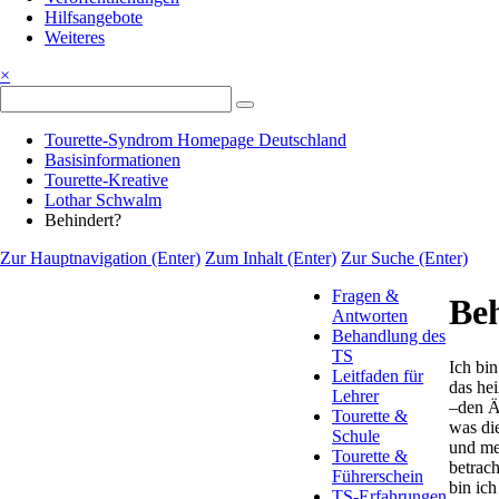
Hilfsangebote
Weiteres
×
Tourette-Syndrom Homepage Deutschland
Basisinformationen
Tourette-Kreative
Lothar Schwalm
Behindert?
Zur Hauptnavigation (Enter)
Zum Inhalt (Enter)
Zur Suche (Enter)
Navigation
Fragen &
überspringen
Be
Antworten
Behandlung des
TS
Ich bin
Leitfaden für
das hei
Lehrer
–den Ä
Tourette &
was di
Schule
und me
Tourette &
betrach
Führerschein
bin ich
TS-Erfahrungen