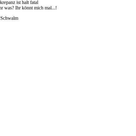
krepanz ist halt fatal
hr was? Ihr könnt mich mal...!
r Schwalm
?
erloren
rzig
m
mitternacht