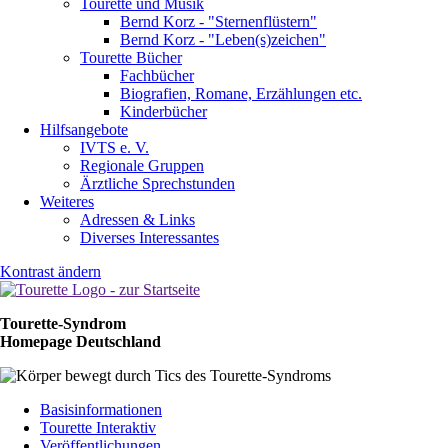
Tourette und Musik
Bernd Korz - "Sternenflüstern"
Bernd Korz - "Leben(s)zeichen"
Tourette Bücher
Fachbücher
Biografien, Romane, Erzählungen etc.
Kinderbücher
Hilfsangebote
IVTS e. V.
Regionale Gruppen
Ärztliche Sprechstunden
Weiteres
Adressen & Links
Diverses Interessantes
Kontrast ändern
Tourette-Syndrom
Homepage Deutschland
Navigation
Basisinformationen
überspringen
Tourette Interaktiv
Veröffentlichungen