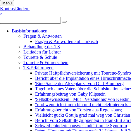
Menü
Kontrast ändern
×
Navigation
Basisinformationen
überspringen
Fragen & Antworten
Fragen & Antworten auf Türkisch
Behandlung des TS
Leitfaden für Lehrer
Tourette & Schule
Tourette & Führerschein
TS-Erfahrungen
Private Haftpflichtversicherung mit Tourette-Syndr
Bericht über die Implantation eines Hirnschrittmach
'Eine Sache der Akzeptanz" von Olaf Blumberg
Tagebuch eines Vaters über die Schulsituation sein
Erfahrungsbeitrag von Gaby Klipstein
'Selbstbewusstsein - Mut - Verständnis' von Kerstin
"und wenn ich stumm bin und nicht telefonieren ka
Erfahrungsbericht von Torsten aus Regensburg
Vielleicht guckt Gott ja grad mal weg von Christia
Bericht vom Selbsthilfegruppentag in Frankfurt am
Schwerbehindertenausweis mit Tourette Syndrom
Peter - Umgang mit Tourette nach 34 Jahren - Juli 