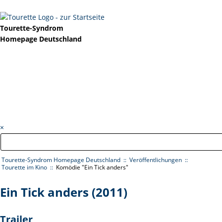
Kontrast ändern
Tourette-Syndrom
Homepage Deutschland
Navigation
Basisinformationen
überspringen
Tourette Interaktiv
Veröffentlichungen
Hilfsangebote
Weiteres
×
Tourette-Syndrom Homepage Deutschland
Veröffentlichungen
Tourette im Kino
Komödie "Ein Tick anders"
Zur
Zum
Zur
Hauptnavigation
Inhalt
Suche
Ein Tick anders (2011)
(Enter)
(Enter)
(Enter)
Trailer