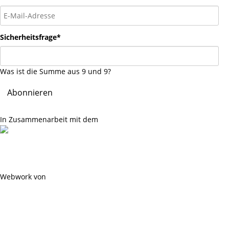
E-
Mail-
Adresse
Pflichtfeld
Sicherheitsfrage
*
Was ist die Summe aus 9 und 9?
Abonnieren
In Zusammenarbeit mit dem
Datenschutzerklärung
Impressum
Webwork von
hempel media